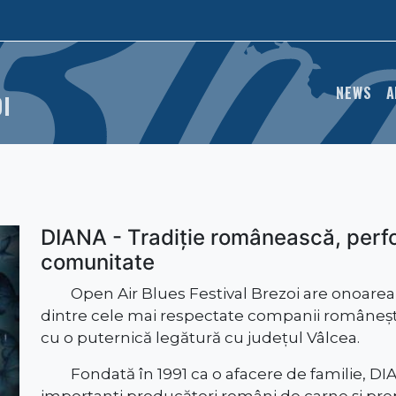
MAIN
NEWS
A
OI
DIANA - Tradiție românească, perfo
comunitate
Open Air Blues Festival Brezoi are onoarea
dintre cele mai respectate companii românești
cu o puternică legătură cu județul Vâlcea.
Fondată în 1991 ca o afacere de familie, DI
importanți producători români de carne și pr