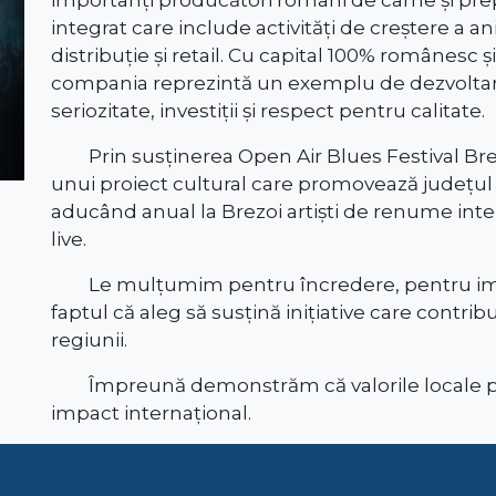
integrat care include activități de creștere a a
distribuție și retail. Cu capital 100% românesc 
compania reprezintă un exemplu de dezvoltar
seriozitate, investiții și respect pentru calitate.
Prin susținerea Open Air Blues Festival Br
unui proiect cultural care promovează județul 
aducând anual la Brezoi artiști de renume intern
live.
Le mulțumim pentru încredere, pentru impl
faptul că aleg să susțină inițiative care contribu
regiunii.
Împreună demonstrăm că valorile locale p
impact internațional.