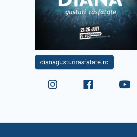
dianagusturirasfatate.ro