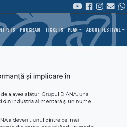
 NAVIGATION
RTISTS
PROGRAM
TICKETS
PLAN
ABOUT FESTIVAL
rmanță și implicare în
 de a avea alături Grupul DIANA, una
 din industria alimentară și un nume
ANA a devenit unul dintre cei mai
eparate din carne, dezvoltând un model